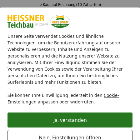
Kauf auf Rechnung (10 Zahlarten)
Alle Produkte
Mein Konto
Wunschl
Ein
4,71
/ 5
Suchen
Unsere Seite verwendet Cookies und ähnliche
Technologien, um die Benutzererfahrung auf unserer
Website zu verbessern, Inhalte und Anzeigen zu
Teichfilter
Skimmer & Teichbelüfter
Heissner SMARTLINE 
Startseite
personalisieren und die Nutzung unserer Website zu
Heissner SMARTLINE Teichbelüfter,
analysieren. Mit Ihrer Einwilligung stimmen Sie der
Verwendung von Cookies sowie der Verarbeitung Ihrer
200 l/h (HLT200-00)
persönlichen Daten zu, um Ihnen ein bestmögliches
Surferlebnis und mehr Funktionen zu bieten.
Sie können Ihre Einwilligung jederzeit in den
Cookie-
Einstellungen
anpassen oder widerrufen.
Ja, verstanden
Nein, Einstellungen öffnen