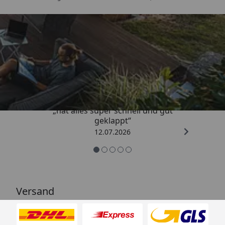
Trusted Shops
4,71
/ 5
„hat alles super schnell und gut
geklappt“
12.07.2026
Versand