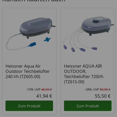
Heissner Aqua Air
Heissner AQUA AIR
Outdoor Teichbelüfter
OUTDOOR,
240 l/h (TZ605-00)
Teichbelüfter 720l/h
(TZ615-00)
-10%
UVP
46,99 €
-38%
UVP
89,99 €
Rabatt in Prozent
Ursprünglicher Preis
Rab
Urs
41,94 €
55,50 €
Aktueller Preis
Akt
Zum Produkt
Zum Produkt