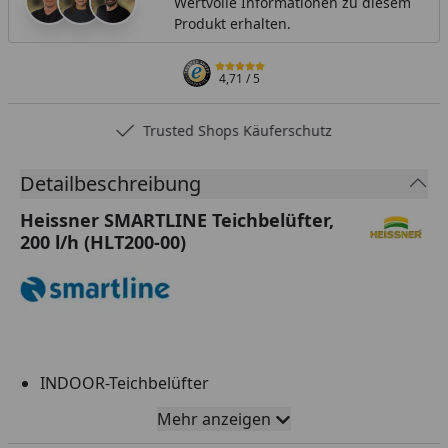
Wertvolle Informationen zu diesem
Produkt erhalten.
4,71
/ 5
Trusted Shops Käuferschutz
Detailbeschreibung
Heissner SMARTLINE Teichbelüfter,
200 l/h (HLT200-00)
INDOOR-Teichbelüfter
Inklusive Rücklaufschutz
Mehr anzeigen
Optimales Gleichgewicht des Wassers wird mit