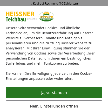
Kauf auf Rechnung (10 Zahlarten)
Alle Produkte
Mein Konto
Wunschl
Ein
4,71
/ 5
Suchen
Unsere Seite verwendet Cookies und ähnliche
Technologien, um die Benutzererfahrung auf unserer
Website zu verbessern, Inhalte und Anzeigen zu
Kundeninformationen
Startseite
personalisieren und die Nutzung unserer Website zu
analysieren. Mit Ihrer Einwilligung stimmen Sie der
Informationen für Kunden
Verwendung von Cookies sowie der Verarbeitung Ihrer
persönlichen Daten zu, um Ihnen ein bestmögliches
1. Vertragsschluss
Surferlebnis und mehr Funktionen zu bieten.
Die Präsentation unserer Waren auf unserer
Sie können Ihre Einwilligung jederzeit in den
Cookie-
Internetseite stellt kein bindendes Angebot unsererseits
Einstellungen
anpassen oder widerrufen.
dar. Sie können aus dem von uns angebotenen
Sortiment Produkte auswählen, und diese über den
Ja, verstanden
Button „In den Warenkorb“ unverbindlich in einem
virtuellen Warenkorb sammeln, den Sie über den Link
Nein, Einstellungen öffnen
„Warenkorb“ jederzeit einsehen können. Die