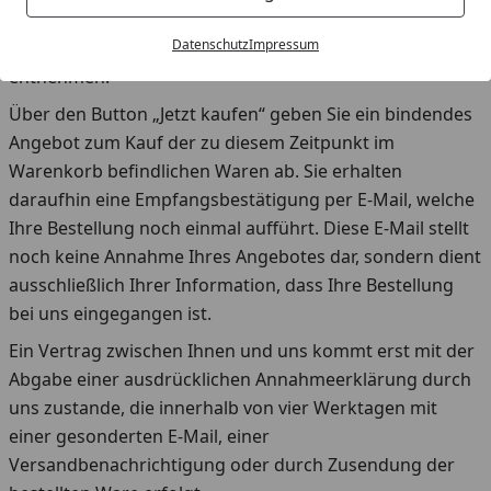
ausgewählten Produkte können Sie jederzeit über den
Datenschutz
Impressum
Button „Löschen“ wieder aus dem Warenkorb
entnehmen.
Über den Button „Jetzt kaufen“ geben Sie ein bindendes
Angebot zum Kauf der zu diesem Zeitpunkt im
Warenkorb befindlichen Waren ab. Sie erhalten
daraufhin eine Empfangsbestätigung per E-Mail, welche
Ihre Bestellung noch einmal aufführt. Diese E-Mail stellt
noch keine Annahme Ihres Angebotes dar, sondern dient
ausschließlich Ihrer Information, dass Ihre Bestellung
bei uns eingegangen ist.
Ein Vertrag zwischen Ihnen und uns kommt erst mit der
Abgabe einer ausdrücklichen Annahmeerklärung durch
uns zustande, die innerhalb von vier Werktagen mit
einer gesonderten E-Mail, einer
Versandbenachrichtigung oder durch Zusendung der