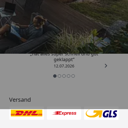
Trusted Shops
4,71
/ 5
„hat alles super schnell und gut
geklappt“
12.07.2026
Versand