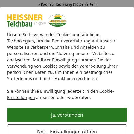
Kauf auf Rechnung (10 Zahlarten)
Alle Produkte
Mein Konto
Wunschl
Ein
4,71
/ 5
Suchen
Unsere Seite verwendet Cookies und ähnliche
Technologien, um die Benutzererfahrung auf unserer
Website zu verbessern, Inhalte und Anzeigen zu
Heissner Aqua Air Outdoor Teichbelüfter 240 l/h (TZ605-00)
Startseite
personalisieren und die Nutzung unserer Website zu
Heissner Aqua Air Outdoor
analysieren. Mit Ihrer Einwilligung stimmen Sie der
Verwendung von Cookies sowie der Verarbeitung Ihrer
Teichbelüfter 240 l/h (TZ605-00)
persönlichen Daten zu, um Ihnen ein bestmögliches
Surferlebnis und mehr Funktionen zu bieten.
5
(2 Bewertungen)
Sie können Ihre Einwilligung jederzeit in den
Cookie-
Einstellungen
anpassen oder widerrufen.
Ja, verstanden
Nein, Einstellungen öffnen