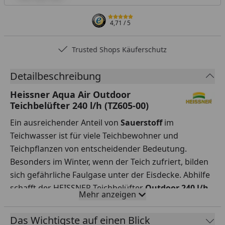
4,71
/ 5
Trusted Shops Käuferschutz
Detailbeschreibung
Heissner Aqua Air Outdoor
Teichbelüfter 240 l/h (TZ605-00)
Ein ausreichender Anteil von
Sauerstoff
im
Teichwasser ist für viele Teichbewohner und
Teichpflanzen von entscheidender Bedeutung.
Besonders im Winter, wenn der Teich zufriert, bilden
sich gefährliche Faulgase unter der Eisdecke. Abhilfe
schafft der HEISSNER Teichbelüfter
Outdoor 240 l/h
.
Mehr anzeigen
Er bringt Sauerstoff in den Teich und unterstützt den
Gasaustausch, so können die Faulgase entweichen. In
Das Wichtigste auf einen Blick