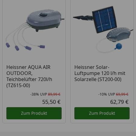
Heissner AQUA AIR
Heissner Solar-
OUTDOOR,
Luftpumpe 120 l/h mit
Teichbelüfter 720l/h
Solarzelle (ST200-00)
(TZ615-00)
-38%
UVP
89,99 €
-10%
UVP
69,99 €
Rabatt in Prozent
Ursprünglicher Preis
Rab
Urs
55,50 €
62,79 €
Aktueller Preis
Akt
Zum Produkt
Zum Produkt