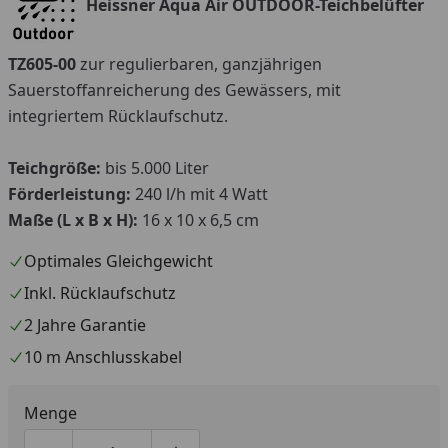
Heissner Aqua Air OUTDOOR-Teichbelüfter
TZ605-00
zur regulierbaren, ganzjährigen
Sauerstoffanreicherung des Gewässers, mit
integriertem Rücklaufschutz.
Teichgröße:
bis 5.000 Liter
Förderleistung:
240 l/h mit 4 Watt
Maße (L x B x H):
16 x 10 x 6,5 cm
Optimales Gleichgewicht
Inkl. Rücklaufschutz
2 Jahre Garantie
10 m Anschlusskabel
Menge