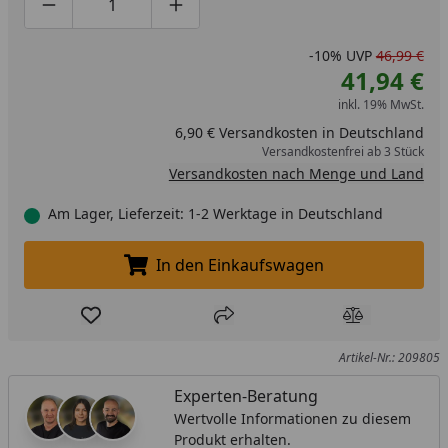
Produktmenge um eins verringern
Produktmenge manuell eingeben
Produktmenge um eins erhöhen
-10%
UVP
46,99 €
41,94 €
inkl. 19% MwSt.
6,90 € Versandkosten in Deutschland
Versandkostenfrei ab 3 Stück
Versandkosten nach Menge und Land
Am Lager, Lieferzeit: 1-2 Werktage in Deutschland
In den Einkaufswagen
In den Einkaufswagen legen
Produkt zur Wunschliste hinzufügen
Teilen
Produkt Ver
Artikel-Nr.: 209805
Experten-Beratung
Wertvolle Informationen zu diesem
Produkt erhalten.