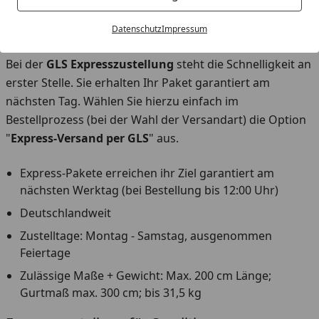
Datenschutz
Impressum
GLS Expresszustellung
Bei der
GLS Expresszustellung
steht die Schnelligkeit an
erster Stelle. Sie erhalten Ihr Paket garantiert am
nächsten Tag. Wählen Sie hierzu einfach im
Bestellprozess (bei der Wahl der Versandart) die Option
"
Express-Versand per GLS
" aus.
Express-Pakete erreichen ihr Ziel garantiert am
nächsten Werktag (bei Bestellung bis 12:00 Uhr)
Deutschlandweit
Zustelltage: Montag - Samstag, ausgenommen
Feiertage
Zulässige Maße + Gewicht: Max. 200 cm Länge;
Gurtmaß max. 300 cm; bis 31,5 kg