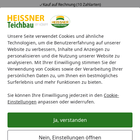
Kauf auf Rechnung (10 Zahlarten)
Alle Produkte
Mein Konto
Wunschl
Ein
4,71
/ 5
Suchen
Unsere Seite verwendet Cookies und ähnliche
Technologien, um die Benutzererfahrung auf unserer
Website zu verbessern, Inhalte und Anzeigen zu
Expresszustellung für Lagerware
Startseite
personalisieren und die Nutzung unserer Website zu
analysieren. Mit Ihrer Einwilligung stimmen Sie der
Expresszustellung
Verwendung von Cookies sowie der Verarbeitung Ihrer
persönlichen Daten zu, um Ihnen ein bestmögliches
Surferlebnis und mehr Funktionen zu bieten.
Gut zu wissen: Die Preise der
Expresszustellung berechnen sich anhand der
Sie können Ihre Einwilligung jederzeit in den
Cookie-
Einstellungen
anpassen oder widerrufen.
Paketanzahl.
Wenn Ihre Bestellung auf mehrere Pakete
Ja, verstanden
verteilt werden muss, werden die Kosten für
die Expresslieferung anhand der tatsächlichen
Nein, Einstellungen öffnen
Anzahl an Paketen berechnet.