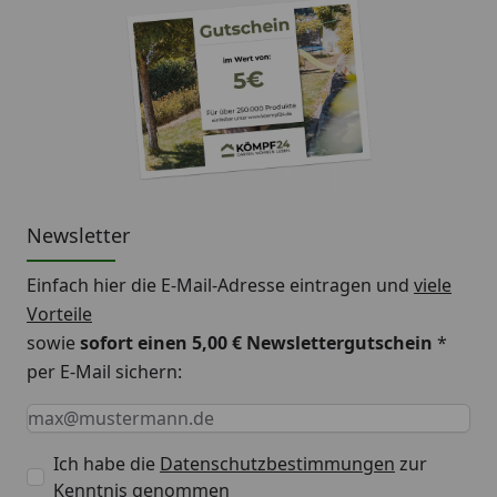
Newsletter
Einfach hier die E-Mail-Adresse eintragen und
viele
Vorteile
sowie
sofort einen 5,00 € Newslettergutschein
*
per E-Mail sichern:
Keine Eingabe erforderlich
Eingabe erforderlich
E-Mail *
Ich habe die
Datenschutzbestimmungen
zur
Kenntnis genommen