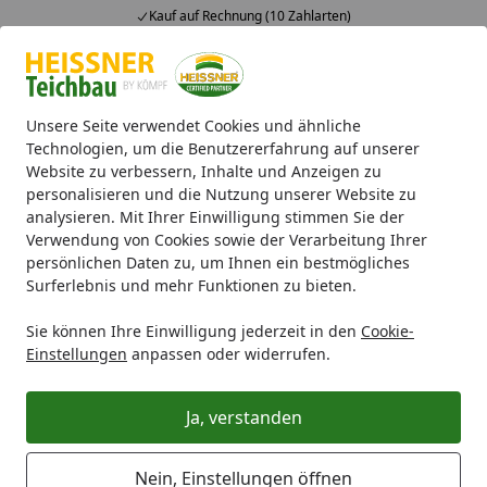
Kauf auf Rechnung (10 Zahlarten)
Alle Produkte
Mein Konto
Wunschl
Ein
4,71
/ 5
Suchen
Unsere Seite verwendet Cookies und ähnliche
Technologien, um die Benutzererfahrung auf unserer
Website zu verbessern, Inhalte und Anzeigen zu
Sponsor: DHB
Startseite
personalisieren und die Nutzung unserer Website zu
analysieren. Mit Ihrer Einwilligung stimmen Sie der
Ein starkes Team: Die KÖMPF
Verwendung von Cookies sowie der Verarbeitung Ihrer
Onlineshops und die Deutsche
persönlichen Daten zu, um Ihnen ein bestmögliches
Surferlebnis und mehr Funktionen zu bieten.
Handball Nationalmannschaft
Sie können Ihre Einwilligung jederzeit in den
Cookie-
Einstellungen
anpassen oder widerrufen.
Ja, verstanden
Nein, Einstellungen öffnen