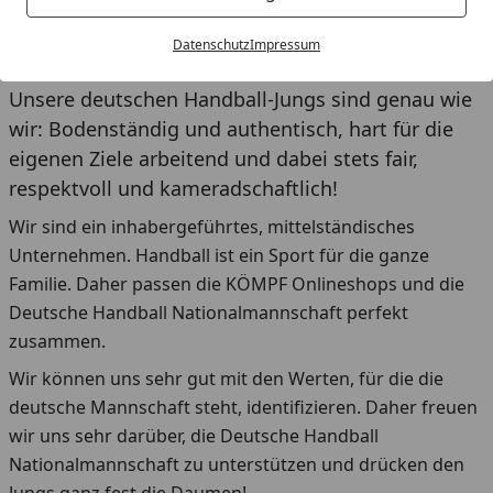
Unser Geschäftsführer, Dr. Wolfgang Kömpf (6. von
links), im Kreis der Nationalspieler.
Datenschutz
Impressum
Unsere deutschen Handball-Jungs sind genau wie
wir: Bodenständig und authentisch, hart für die
eigenen Ziele arbeitend und dabei stets fair,
respektvoll und kameradschaftlich!
Wir sind ein inhabergeführtes, mittelständisches
Unternehmen. Handball ist ein Sport für die ganze
Familie. Daher passen die KÖMPF Onlineshops und die
Deutsche Handball Nationalmannschaft perfekt
zusammen.
Wir können uns sehr gut mit den Werten, für die die
deutsche Mannschaft steht, identifizieren. Daher freuen
wir uns sehr darüber, die Deutsche Handball
Nationalmannschaft zu unterstützen und drücken den