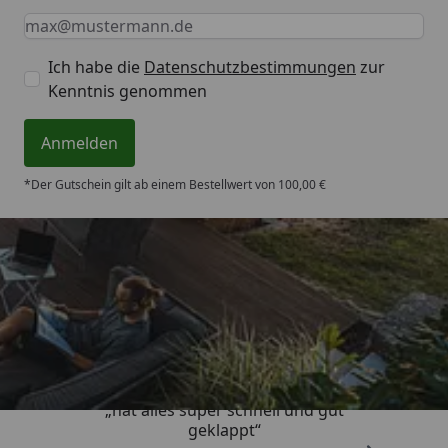
Keine Eingabe erforderlich
Eingabe erforderlich
E-Mail *
Ich habe die
Datenschutzbestimmungen
zur
Kenntnis genommen
Anmelden
*Der Gutschein gilt ab einem Bestellwert von 100,00 €
Trusted Shops
4,71
/ 5
„hat alles super schnell und gut
geklappt“