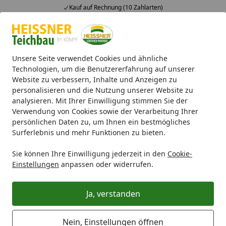
Kauf auf Rechnung (10 Zahlarten)
Alle Produkte
Mein Konto
Wunschl
Ein
4,71
/ 5
Suchen
Unsere Seite verwendet Cookies und ähnliche
Technologien, um die Benutzererfahrung auf unserer
Website zu verbessern, Inhalte und Anzeigen zu
Teichpumpen
Wasserspielpumpen
Heissner Unterwasse
Startseite
personalisieren und die Nutzung unserer Website zu
Heissner Unterwasserpumpe
analysieren. Mit Ihrer Einwilligung stimmen Sie der
Verwendung von Cookies sowie der Verarbeitung Ihrer
Indoor 300 l/h (P300-I)
persönlichen Daten zu, um Ihnen ein bestmögliches
Surferlebnis und mehr Funktionen zu bieten.
5
(1 Bewertung)
Sie können Ihre Einwilligung jederzeit in den
Cookie-
Einstellungen
anpassen oder widerrufen.
Ja, verstanden
Nein, Einstellungen öffnen