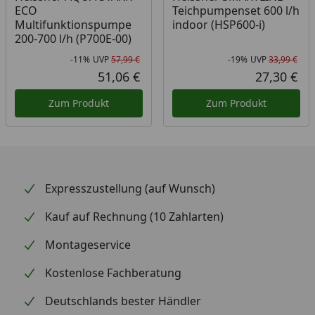
ECO
Teichpumpenset 600 l/h
Multifunktionspumpe
indoor (HSP600-i)
200-700 l/h (P700E-00)
-11%
UVP
57,99 €
-19%
UVP
33,99 €
Rabatt in Prozent
Ursprünglicher Preis
Rab
Urs
51,06 €
27,30 €
Aktueller Preis
Akt
Zum Produkt
Zum Produkt
Expresszustellung (auf Wunsch)
Kauf auf Rechnung (10 Zahlarten)
Montageservice
Kostenlose Fachberatung
Deutschlands bester Händler