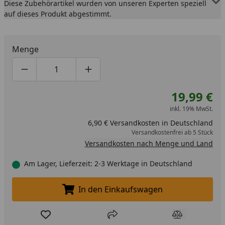
Diese Zubehörartikel wurden von unseren Experten speziell
auf dieses Produkt abgestimmt.
Menge
Produktmenge um eins verringern
Produktmenge manuell eingeben
Produktmenge um eins erhöhen
19,99 €
inkl. 19% MwSt.
6,90 € Versandkosten in Deutschland
Versandkostenfrei ab 5 Stück
Versandkosten nach Menge und Land
Am Lager, Lieferzeit: 2-3 Werktage in Deutschland
In den Einkaufswagen
In den Einkaufswagen legen
Produkt zur Wunschliste hinzufügen
Teilen
Produkt Ver