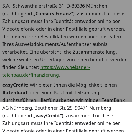
S.A., Schwanthalerstraße 31, D-80336 München
(nachfolgend „
Consors
Finanz
“), zusammen. Für diese
Zahlungsart muss Ihre Identität entweder online per
Videotelefonie oder in einer Postfiliale geprüft werden,
d.h. neben Ihren Bestelldaten werden auch die Daten
Ihres Ausweisdokuments/Aufenthaltserlaubnis
verarbeitet. Eine übersichtliche Zusammenstellung,
welche weiteren Unterlagen von Ihnen benötigt werden,
finden Sie unter:
https://www.heissner-
teichbau.de/finanzierung
.
easyCredit:
Wir bieten Ihnen die Möglichkeit, einen
Ratenkauf
oder einen Kauf mit Teilzahlung
durchzuführen. Hierfür arbeiten wir mit der TeamBank
AG Nürnberg, Beuthener Str. 25, 90471 Nürnberg
(nachfolgend „
easyCredit
“), zusammen. Für diese
Zahlungsart muss Ihre Identität entweder online per
Videotelefonie oder in einer Postfiliale geprüft werden,