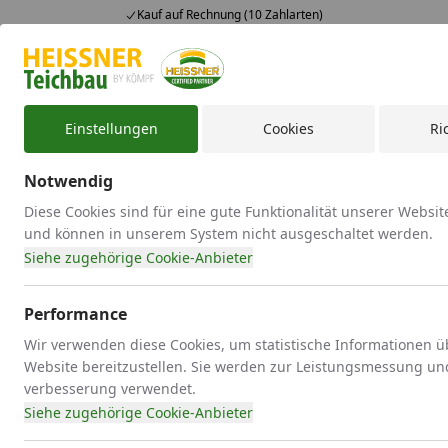
Kauf auf Rechnung (10 Zahlarten)
Alle Produkte
Mein Konto
Wunschl
Ein
4,71
/ 5
Suchen
Einstellungen
Cookies
Ri
Registrierungs- & Datenschutzbestimmungen
Startseite
Notwendig
Registrierungs- und
Diese Cookies sind für eine gute Funktionalität unserer Websit
und können in unserem System nicht ausgeschaltet werden.
Datenschutzbestimmungen
Siehe zugehörige Cookie-Anbieter
Registrierung als Nutzer
Performance
(1) Ihre Registrierung zu unserem Handelssystem erfolgt
Wir verwenden diese Cookies, um statistische Informationen 
kostenlos. Ein Anspruch auf Zulassung zu unserem
Website bereitzustellen. Sie werden zur Leistungsmessung un
Handelssystem besteht nicht. Teilnahmeberechtigt sind
verbesserung verwendet.
ausschließlich unbeschränkt geschäftsfähige Personen.
Siehe zugehörige Cookie-Anbieter
Auf unser Verlangen haben Sie uns eine Kopie Ihres