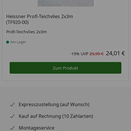
Heissner Profi-Teichvlies 2x3m
(TF920-00)
Profi-Teichvlies 2x3m
Am Lager
Produkt am Lager
24,01 €
Aktueller Preis
Rabatt in Prozent
Ursprünglicher Preis
-19%
UVP
29,99 €
Zum Produkt
Expresszustellung (auf Wunsch)
Kauf auf Rechnung (10 Zahlarten)
Montageservice