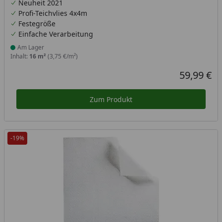
Neuheit 2021
Profi-Teichvlies 4x4m
Festegröße
Einfache Verarbeitung
Am Lager
Produkt am Lager
Inhalt:
16 m²
(3,75 €/m²)
59,99 €
Aktueller Pr
Zum Produkt
-19%