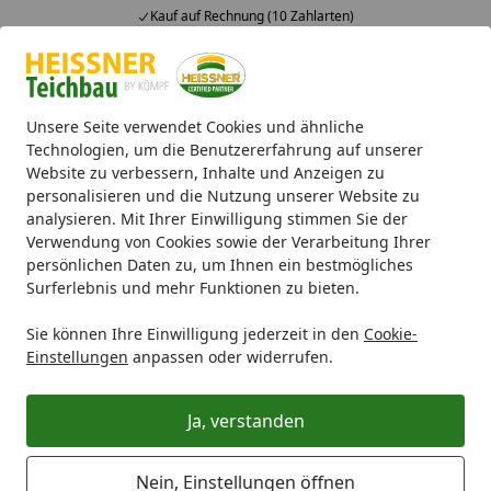
Kauf auf Rechnung (10 Zahlarten)
Alle Produkte
Mein Konto
Wunschl
Ein
4,71
/ 5
Suchen
Unsere Seite verwendet Cookies und ähnliche
Technologien, um die Benutzererfahrung auf unserer
Website zu verbessern, Inhalte und Anzeigen zu
Teichbau
Teichfolie
Vliese
Startseite
personalisieren und die Nutzung unserer Website zu
Vliese
analysieren. Mit Ihrer Einwilligung stimmen Sie der
Verwendung von Cookies sowie der Verarbeitung Ihrer
persönlichen Daten zu, um Ihnen ein bestmögliches
Ihre Artikelübersicht
Surferlebnis und mehr Funktionen zu bieten.
Sie können Ihre Einwilligung jederzeit in den
Cookie-
Kategorien
Einstellungen
anpassen oder widerrufen.
Filter / Sortierung
Ja, verstanden
3
Artikel gefunden
Nein, Einstellungen öffnen