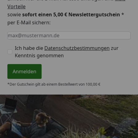
Vorteile
sowie
sofort einen 5,00 € Newslettergutschein
*
per E-Mail sichern:
Keine Eingabe erforderlich
Eingabe erforderlich
E-Mail *
Ich habe die
Datenschutzbestimmungen
zur
Kenntnis genommen
Anmelden
*Der Gutschein gilt ab einem Bestellwert von 100,00 €
Trusted Shops
4,71
/ 5