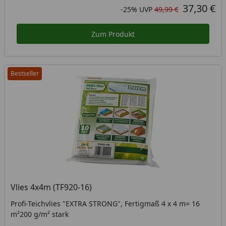
37,30 €
Aktueller Preis
Rabatt in Prozent
Ursprünglicher Preis
-25%
UVP
49,99 €
Zum Produkt
Bestseller
Vlies 4x4m (TF920-16)
Profi-Teichvlies "EXTRA STRONG", Fertigmaß 4 x 4 m= 16
m²200 g/m² stark