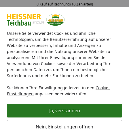
Kauf auf Rechnung (10 Zahlarten)
Alle Produkte
Mein Konto
Wunschl
Ein
4,71
/ 5
Suchen
Unsere Seite verwendet Cookies und ähnliche
Technologien, um die Benutzererfahrung auf unserer
Website zu verbessern, Inhalte und Anzeigen zu
Wann ist mein gewünschter Artikel wieder verfügbar?
Startseite
personalisieren und die Nutzung unserer Website zu
analysieren. Mit Ihrer Einwilligung stimmen Sie der
Wann ist mein gewünschter Artikel
Verwendung von Cookies sowie der Verarbeitung Ihrer
wieder verfügbar?
persönlichen Daten zu, um Ihnen ein bestmögliches
Surferlebnis und mehr Funktionen zu bieten.
Unser Angebot ist grenzenlos, unsere Lagerkapazitäten
sind es leider nicht. Aufgrund großer Nachfrage kann es
Sie können Ihre Einwilligung jederzeit in den
Cookie-
vereinzelt dazu kommen, dass einzelne Artikel leider
Einstellungen
anpassen oder widerrufen.
ausverkauft sind. Unser Angebot gilt nur solange der
Vorrat reicht.
Ja, verstanden
Es kann vorkommen, dass ein aktuell ausverkaufter
Artikel wieder in das Angebot aufgenommen wird.
Nein, Einstellungen öffnen