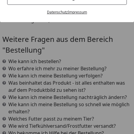
Klicken Sie hierzu auf den Button „Benachrichtigen“ und
hinterlegen Sie ihre E-Mailadresse. Sobald die Ware
Datenschutz
Impressum
wieder verfügbar ist, werden Sie informiert.
Weitere Fragen aus dem Bereich
"Bestellung"
Wie kann ich bestellen?
Wo erfahre ich mehr zu meiner Bestellung?
Wie kann ich meine Bestellung verfolgen?
Was beinhaltet das Produkt - ist alles enthalten was
auf dem Produktbild zu sehen ist?
Wie kann ich meine Bestellung nachträglich ändern?
Wie kann ich meine Bestellung so schnell wie möglich
erhalten?
Welches Futter passt zu meinem Tier?
Wie wird Tiefkühlversand/Frostfutter versandt?
Wo bekomme ich Hilfe bei der Bestellung?