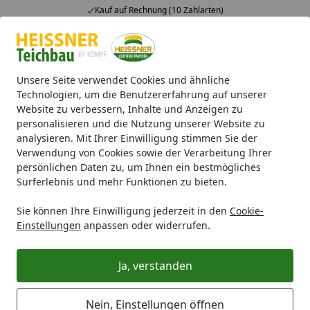
Kauf auf Rechnung (10 Zahlarten)
Alle Produkte
Mein Konto
Wunschl
Ein
4,71
/ 5
Suchen
Unsere Seite verwendet Cookies und ähnliche
Technologien, um die Benutzererfahrung auf unserer
Website zu verbessern, Inhalte und Anzeigen zu
Infos zur Bestellung
Startseite
personalisieren und die Nutzung unserer Website zu
analysieren. Mit Ihrer Einwilligung stimmen Sie der
Wo erfahre ich mehr zu meiner
Verwendung von Cookies sowie der Verarbeitung Ihrer
Bestellung?
persönlichen Daten zu, um Ihnen ein bestmögliches
Surferlebnis und mehr Funktionen zu bieten.
Unter der Rubrik "
Meine Bestellung
", die sich in
unserem Shop in der obersten Zeile (Header) befindet,
Sie können Ihre Einwilligung jederzeit in den
Cookie-
können Sie sich jederzeit alle relevanten
Informationen
Einstellungen
anpassen oder widerrufen.
zu Ihrer Bestellung sowie den
Bestellstatus
anzeigen
lassen. Damit die Bestellung abgerufen werden kann,
Ja, verstanden
geben Sie bitte in das vorgesehene Feld Ihre
Bestellnummer
und Ihre
Postleitzahl
ein.
Nein, Einstellungen öffnen