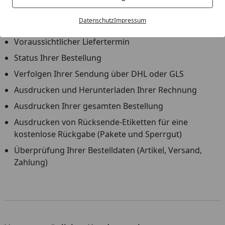
Unter "
Meine Bestellung
" können folgende
Informationen angezeigt werden:
Datenschutz
Impressum
Voraussichtlicher Liefertermin
Status Ihrer Bestellung
Verfolgen Ihrer Sendung über DHL oder GLS
Ausdrucken und Herunterladen Ihrer Rechnung
Ausdrucken Ihrer gesamten Bestellung
Ausdrucken von Rücksende-Etiketten für eine
kostenlose Rückgabe (Pakete und Sperrgut)
Überprüfung Ihrer Bestelldaten (Artikel, Versand,
Zahlung)
Youtube-Video