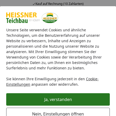
Kauf auf Rechnung (10 Zahlarten)
Alle Produkte
Mein Konto
Wunschl
Ein
4,71
/ 5
Suchen
Unsere Seite verwendet Cookies und ähnliche
Technologien, um die Benutzererfahrung auf unserer
Website zu verbessern, Inhalte und Anzeigen zu
Rechnungen nachdrucken?
Startseite
personalisieren und die Nutzung unserer Website zu
analysieren. Mit Ihrer Einwilligung stimmen Sie der
Wie kann ich meine Rechnung
Verwendung von Cookies sowie der Verarbeitung Ihrer
nachdrucken?
persönlichen Daten zu, um Ihnen ein bestmögliches
Surferlebnis und mehr Funktionen zu bieten.
Das ist ganz einfach möglich: Unter der Rubrik "
Meine
Bestellung
", die sich in unserem Shop in der obersten
Sie können Ihre Einwilligung jederzeit in den
Cookie-
Zeile (Header) befindet, können Sie jederzeit Ihre
Einstellungen
anpassen oder widerrufen.
Rechnung einsehen und diese nach- bzw. ausdrucken.
Ja, verstanden
Unter "
Meine Bestellung
" können Sie Ihre Bestellung
nachverfolgen und sich dort weitere Informationen
anzeigen lassen, wie zum Beispiel
Nein, Einstellungen öffnen