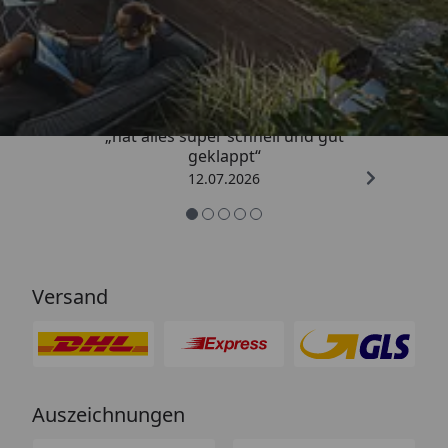
Trusted Shops
4,71
/ 5
„hat alles super schnell und gut
geklappt“
12.07.2026
Versand
Auszeichnungen