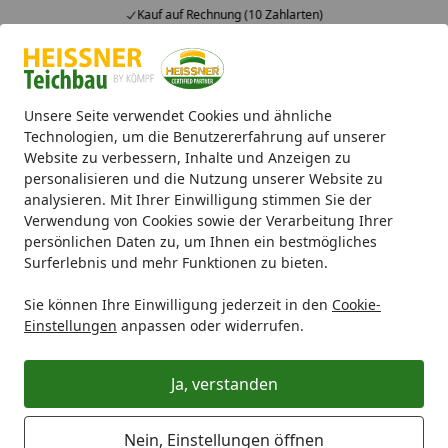
Kauf auf Rechnung (10 Zahlarten)
Alle Produkte
Mein Konto
Wunschl
Ein
4,71
/ 5
Suchen
Unsere Seite verwendet Cookies und ähnliche
Technologien, um die Benutzererfahrung auf unserer
Website zu verbessern, Inhalte und Anzeigen zu
Passwort vergessen?
Startseite
personalisieren und die Nutzung unserer Website zu
analysieren. Mit Ihrer Einwilligung stimmen Sie der
Ich habe das Passwort zu meinem
Verwendung von Cookies sowie der Verarbeitung Ihrer
Kundenkonto vergessen, was kann
persönlichen Daten zu, um Ihnen ein bestmögliches
Surferlebnis und mehr Funktionen zu bieten.
ich tun?
Sie können Ihre Einwilligung jederzeit in den
Cookie-
Passwort vergessen? Das kann schon mal vorkommen,
Einstellungen
anpassen oder widerrufen.
aber keine Sorge!
Sie können ganz einfach Ihr
Passwort zurücksetzen
Ja, verstanden
und ein neues Passwort vergeben. Geben Sie einfach die
Email-Adresse, mit der Ihr Kundenkonto verknüpft ist, in
Nein, Einstellungen öffnen