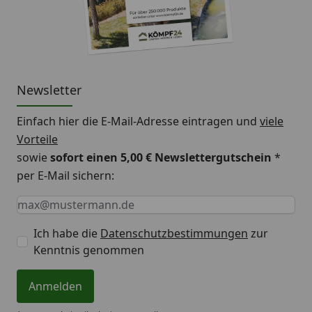
Newsletter
Einfach hier die E-Mail-Adresse eintragen und
viele
Vorteile
sowie
sofort einen 5,00 € Newslettergutschein
*
per E-Mail sichern:
Keine Eingabe erforderlich
Eingabe erforderlich
E-Mail *
Ich habe die
Datenschutzbestimmungen
zur
Kenntnis genommen
Anmelden