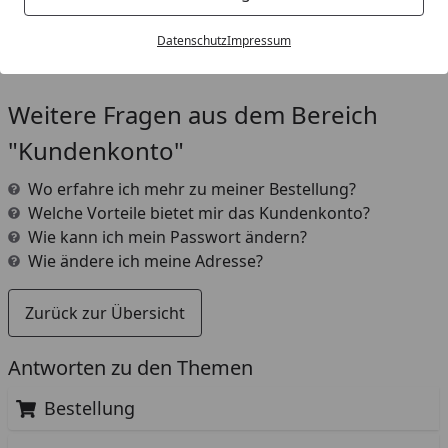
das das dafür vorgesehene Feld ein. Daraufhin erhalten
Sie von uns automatisch eine Mail mit einem Link zur
Datenschutz
Impressum
Generierung ihres neuen Passwortes.
Weitere Fragen aus dem Bereich
"Kundenkonto"
Wo erfahre ich mehr zu meiner Bestellung?
Welche Vorteile bietet mir das Kundenkonto?
Wie kann ich mein Passwort ändern?
Wie ändere ich meine Adresse?
Zurück zur Übersicht
Antworten zu den Themen
Bestellung