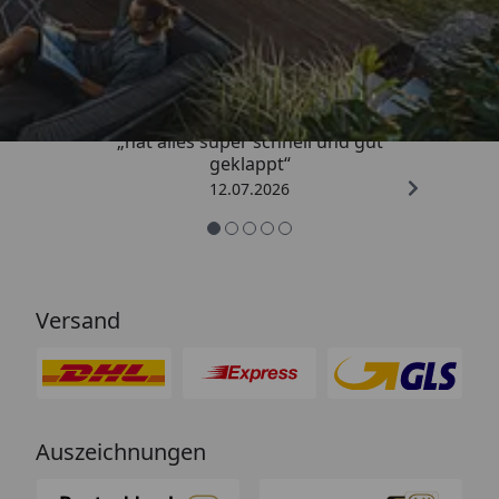
Trusted Shops
4,71
/ 5
„hat alles super schnell und gut
geklappt“
12.07.2026
Versand
Auszeichnungen