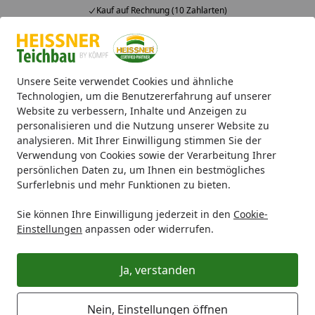
Kauf auf Rechnung (10 Zahlarten)
Alle Produkte
Mein Konto
Wunschl
Ein
4,71
/ 5
Suchen
Unsere Seite verwendet Cookies und ähnliche
Technologien, um die Benutzererfahrung auf unserer
Website zu verbessern, Inhalte und Anzeigen zu
Teichfilter
UVC-Klärer
UVC-Teichklärer 72W (F472X-00)
Startseite
personalisieren und die Nutzung unserer Website zu
UVC-Teichklärer 72W (F472X-00)
analysieren. Mit Ihrer Einwilligung stimmen Sie der
Verwendung von Cookies sowie der Verarbeitung Ihrer
persönlichen Daten zu, um Ihnen ein bestmögliches
Surferlebnis und mehr Funktionen zu bieten.
Sie können Ihre Einwilligung jederzeit in den
Cookie-
Einstellungen
anpassen oder widerrufen.
Ja, verstanden
Nein, Einstellungen öffnen