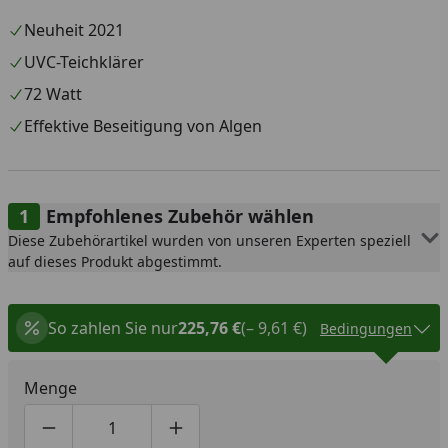
Neuheit 2021
UVC-Teichklärer
72 Watt
Effektive Beseitigung von Algen
Empfohlenes Zubehör wählen
Diese Zubehörartikel wurden von unseren Experten speziell
auf dieses Produkt abgestimmt.
So zahlen Sie nur
225,76 €
(– 9,61 €)
Bedingungen
Menge
Produktmenge um eins verringern
Produktmenge manuell eingeben
Produktmenge um eins erhöhen