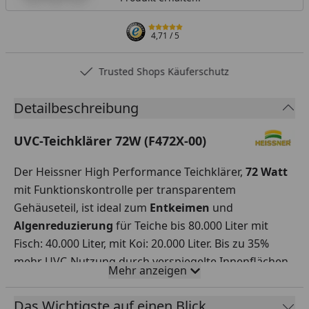
4,71
/ 5
Trusted Shops Käuferschutz
Detailbeschreibung
UVC-Teichklärer 72W (F472X-00)
Der Heissner High Performance Teichklärer,
72 Watt
mit Funktionskontrolle per transparentem
Gehäuseteil, ist ideal zum
Entkeimen
und
Algenreduzierung
für Teiche bis 80.000 Liter mit
Fisch: 40.000 Liter, mit Koi: 20.000 Liter. Bis zu 35%
mehr UVC-Nutzung durch verspiegelte Innenflächen,
Mehr anzeigen
dadurch
sparsamer
im
Verbrauch
bei gleichem
Ergebnis. Rotierende Wasserführung und
Das Wichtigste auf einen Blick