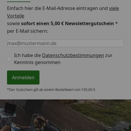
Einfach hier die E-Mail-Adresse eintragen und
viele
Vorteile
sowie
sofort einen 5,00 € Newslettergutschein
*
per E-Mail sichern:
Keine Eingabe erforderlich
Eingabe erforderlich
E-Mail *
Ich habe die
Datenschutzbestimmungen
zur
Kenntnis genommen
Anmelden
*Der Gutschein gilt ab einem Bestellwert von 100,00 €
Trusted Shops