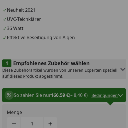
Neuheit 2021
UVC-Teichklärer
36 Watt
Effektive Beseitigung von Algen
Empfohlenes Zubehör wählen
Diese Zubehörartikel wurden von unseren Experten speziell
auf dieses Produkt abgestimmt.
So zahlen Sie nur
166,59 €
(– 8,40 €)
Bedingungen
Menge
Produktmenge um eins verringern
Produktmenge manuell eingeben
Produktmenge um eins erhöhen