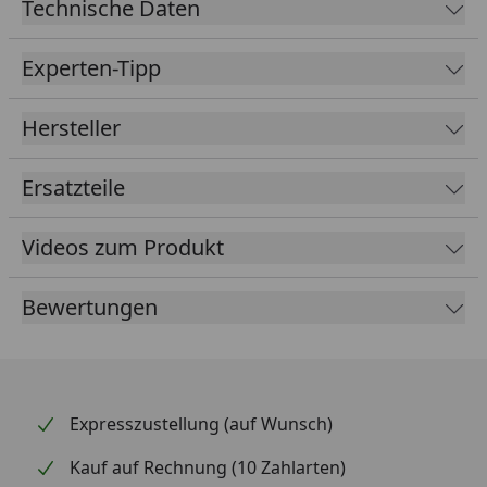
Technische Daten
Sicherheitsabschaltung, Kabellänge: 5 m,
Verbrauch
:
36 Watt. Die im Lieferumfang befindliche UVC-Lampe
Experten-Tipp
sollte nach 8000 Stunden Betriebsdauer (1x jährlich)
gewechselt werden. Dazu ist keinerlei Werkzeug
Hersteller
erforderlich. Die
Austauschlampe
ist unter
Bestellnummer ZF436-00 erhältlich.
Ersatzteile
Videos zum Produkt
Bewertungen
Expresszustellung (auf Wunsch)
Kauf auf Rechnung (10 Zahlarten)