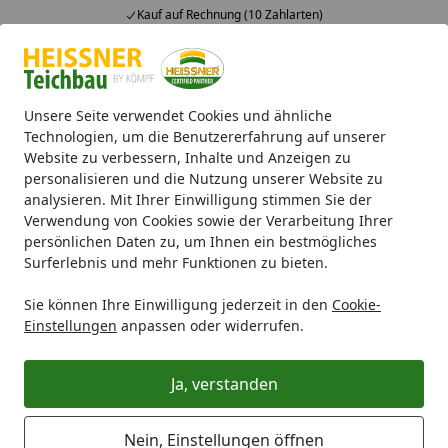
Kauf auf Rechnung (10 Zahlarten)
Alle Produkte
Mein Konto
Wunschl
Ein
4,71
/ 5
Suchen
Unsere Seite verwendet Cookies und ähnliche
Technologien, um die Benutzererfahrung auf unserer
Website zu verbessern, Inhalte und Anzeigen zu
Teichfilter
UVC-Klärer
UVC-Teichklärer 36W (F436X-00)
Startseite
personalisieren und die Nutzung unserer Website zu
UVC-Teichklärer 36W (F436X-00)
analysieren. Mit Ihrer Einwilligung stimmen Sie der
Verwendung von Cookies sowie der Verarbeitung Ihrer
5
(1 Bewertung)
persönlichen Daten zu, um Ihnen ein bestmögliches
Surferlebnis und mehr Funktionen zu bieten.
Sie können Ihre Einwilligung jederzeit in den
Cookie-
Einstellungen
anpassen oder widerrufen.
Ja, verstanden
Nein, Einstellungen öffnen