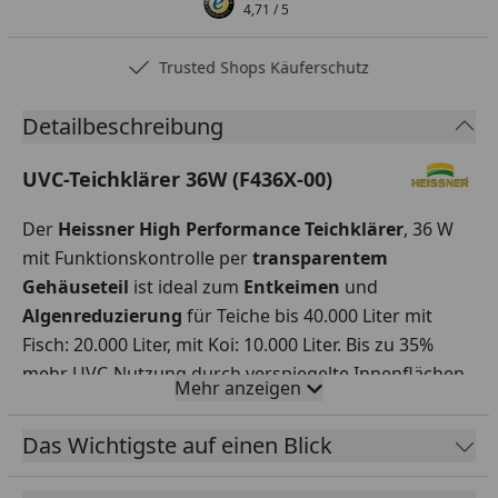
4,71
/ 5
Trusted Shops Käuferschutz
Detailbeschreibung
UVC-Teichklärer 36W (F436X-00)
Der
Heissner High Performance Teichklärer
, 36 W
mit Funktionskontrolle per
transparentem
Gehäuseteil
ist ideal zum
Entkeimen
und
Algenreduzierung
für Teiche bis 40.000 Liter mit
Fisch: 20.000 Liter, mit Koi: 10.000 Liter. Bis zu 35%
mehr UVC-Nutzung durch verspiegelte Innenflächen,
Mehr anzeigen
dadurch sparsamer im Verbrauch bei gleichem
Ergebnis. Rotierende Wasserführung und
Das Wichtigste auf einen Blick
Ausrichtung
per
Magnetisierung
, inkl.
2
Universalanschlüssen
integrierte