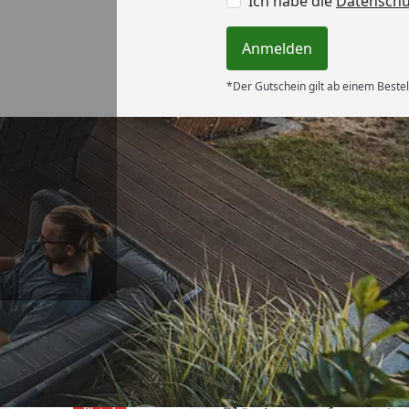
Ich habe die
Datensch
Anmelden
*Der Gutschein gilt ab einem Bestel
Versand
nell und gut
“
6
Akzeptierte Zahlungsa