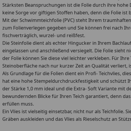
Stärksten Beanspruchungen ist die Folie durch ihre hohe 
keine Sorge vor giftigen Stoffen haben, denn die Folie is
Mit der Schwimmteichfolie (PVC) steht Ihrem traumhafte
zum Folienverlegen gegeben und Sie können frei nach Ihren
fischverträglich, wurzel- und reißfest.
Die Steinfolie dient als echter Hingucker in Ihrem Bachlau
eingelassen und anschließend versiegelt. Die Folie sieht n
der Folie können Sie diese viel leichter verkleben. Für Ihr
Steinoberfläche nach nur kurzer Zeit an Qualität verliert,
Als Grundlage für die Folien dient ein Profi- Teichvlies, d
hat eine hohe Stempeldurchdruckfestigkeit und schützt Ihre
der Stärke 1,0 mm ideal und die Extra- Soft Variante mit d
bewundernden Blicke für Ihren Teich garantiert, denn das 
erfüllen muss.
Ein Vlies ist vielseitig einsetzbar, nicht nur als Teichfol
Gräben auskleiden und das Vlies als Rieselschutz an Stüt