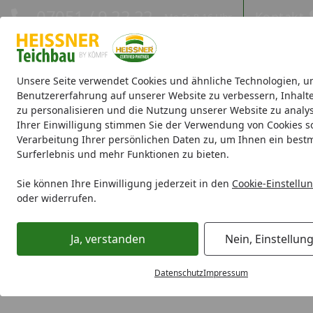
Hotline
07051 / 9 22 22
Kontakt
Mo-Fr. 8-16 Uhr
Kontakt
Eigene Montage-Teams
Unsere Seite verwendet Cookies und ähnliche Technologien, u
Benutzererfahrung auf unserer Website zu verbessern, Inhalt
zu personalisieren und die Nutzung unserer Website zu analys
Aktionen
Teichbau
Teichpumpen
Teichfilter
Teichpfle
Ihrer Einwilligung stimmen Sie der Verwendung von Cookies s
Verarbeitung Ihrer persönlichen Daten zu, um Ihnen ein best
Surferlebnis und mehr Funktionen zu bieten.
Teichfolie kaufen: Vertrauen Sie auf uns!
Startseite
Das Allzwecktalent Teichfolie
Sie können Ihre Einwilligung jederzeit in den
Cookie-Einstellu
oder widerrufen.
Die Wahl der richtigen Teichfolie
Ja, verstanden
Nein, Einstellun
Die richtige Teichfolie stellt die Basis für ein gesundes u
Datenschutz
Impressum
und die Tiefe des Teichs ist dafür ausschlaggebend.