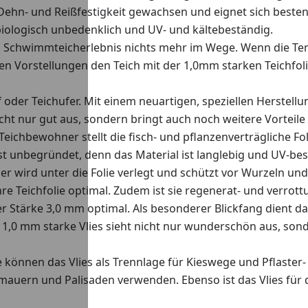
Dehn- und Reißfestigkeit gewachsen und eignet sich besten
t biologisch unbedenklich und UV- und kältebeständig.
n Schwimmteicherlebnis nichts mehr im Wege. Wenn die Tem
 Vorstellungen den Teich mit der 1,0mm starken Teichfolie 
f oder Teichufer. Mit einem neuartigen, speziellen Herstell
icht nur gut aus, sondern bringt auch noch weitere Vorteile
e Teichbewohner stellt die fisch- und pflanzenverträgliche Fo
 ist unbegründet, denn das Material ist langlebig und UV-bes
ieser wird unter die Folie verlegt und schützt vor Wurzeln un
 Teichfolie optimal. Zudem ist sie regenerat- und verrottung
er Stärke 3,0 mm optimal. Als besonderer Blickfang dient da
1,0 mm starke Vlies sieht nicht nur wunderschön aus, sonder
ie. Sie können das Vlies als Trennlage für Kieswege und Pfla
zmauern und Palisaden verwenden. Ebenso ist das Vlies für 