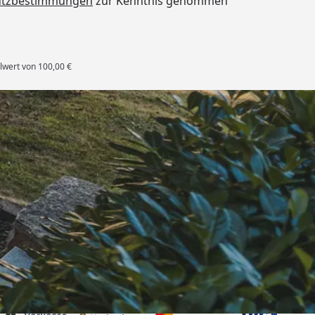
utzbestimmungen
zur Kenntnis genommen
lwert von 100,00 €
rten