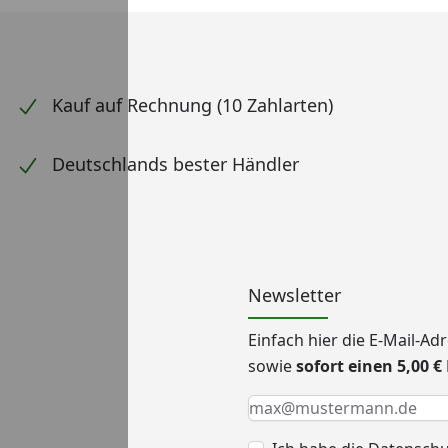
Kauf auf Rechnung (10 Zahlarten)
Deutschlands bester Händler
Newsletter
Einfach hier die E-Mail-A
sowie
sofort einen 5,00 
Keine Eingabe erforderlic
Eingabe erforderlich
E-Mail *