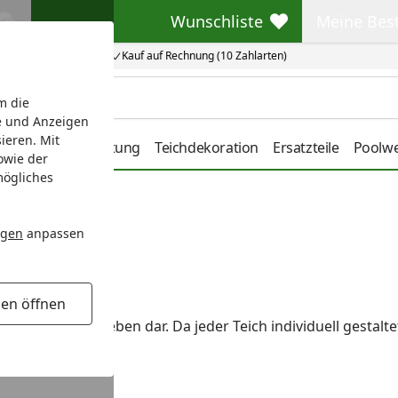
Wunschliste
Meine Bes
Wunschliste
Meine Beste
Kauf auf Rechnung (10 Zahlarten)
m die
e und Anzeigen
ieren. Mit
ge
Teichbeleuchtung
Teichdekoration
Ersatzteile
Poolwe
owie der
mögliches
ngen
anpassen
gen öffnen
nd sauberes Teichleben dar. Da jeder Teich individuell gestal