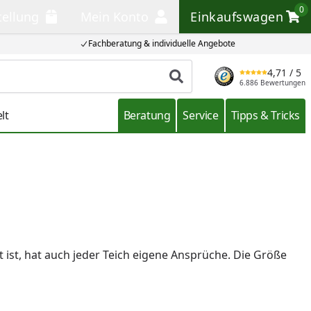
0
tellung
Mein Konto
Einkaufswagen
llung
Mein Konto
Einkaufswagen
Fachberatung & individuelle Angebote
4,71
/ 5
Produkt suchen
6.886 Bewertungen
lt
Beratung
Service
Tipps & Tricks
tet ist, hat auch jeder Teich eigene Ansprüche. Die Größe