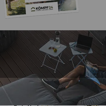
Trusted Shops
„hat alles super sch
geklappt
4,71
/ 5
12.07.202
6.886 Bewertungen
Auszeichnungen