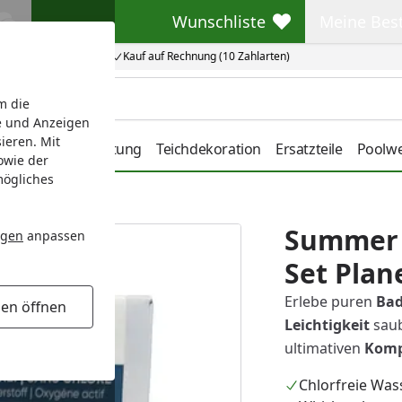
Wunschliste
Meine Bes
Wunschliste
Meine Beste
Kauf auf Rechnung (10 Zahlarten)
m die
e und Anzeigen
ieren. Mit
ge
Teichbeleuchtung
Teichdekoration
Ersatzteile
Poolwe
owie der
mögliches
 Sauerstoff
Summer 
ngen
anpassen
Set Plan
Erlebe puren
Ba
gen öffnen
Leichtigkeit
saub
ultimativen
Kompl
Chlorfreie Was