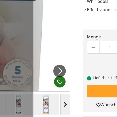
Whirlpools
Effektiv und si
Menge
Produktmen
Pro
Lieferbar, Li
Produkt zur Wunschliste hi
Nächstes Bild anzeigen
Wunschl
Pro