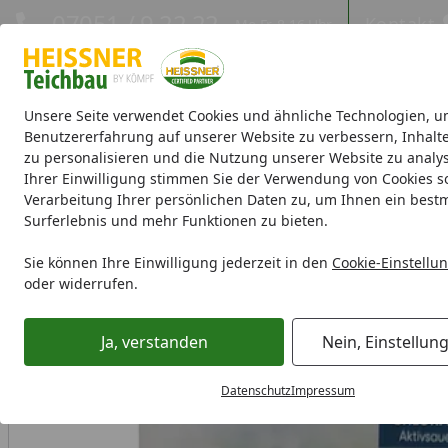
Hotline
07051 / 9 22 22
Kontakt
Mo-Fr. 8-16 Uhr
Kontakt
Eigene Montage-Teams
Unsere Seite verwendet Cookies und ähnliche Technologien, u
Benutzererfahrung auf unserer Website zu verbessern, Inhalt
zu personalisieren und die Nutzung unserer Website zu analys
Aktionen
Teichbau
Teichpumpen
Teichfilter
Teichpfle
Ihrer Einwilligung stimmen Sie der Verwendung von Cookies s
Verarbeitung Ihrer persönlichen Daten zu, um Ihnen ein best
Surferlebnis und mehr Funktionen zu bieten.
Poolwelt
Summer Fun Whirlpoolpflege-Set Planet Spa Aktiv
Startseite
Sie können Ihre Einwilligung jederzeit in den
Cookie-Einstellu
oder widerrufen.
Ja, verstanden
Nein, Einstellun
Datenschutz
Impressum