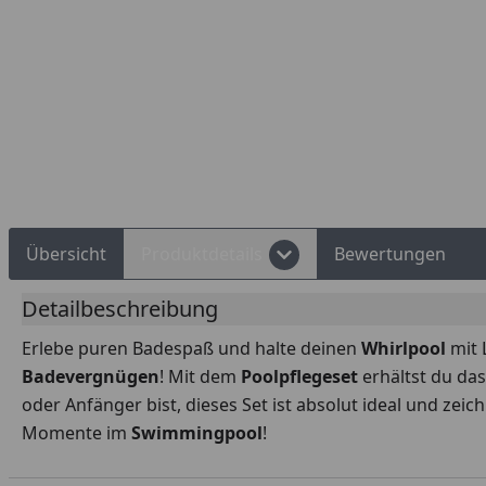
Rechnungskauf
Montageservice
Übersicht
Produktdetails
Bewertungen
Detailbeschreibung
Erlebe puren Badespaß und halte deinen
Whirlpool
mit 
Badevergnügen
! Mit dem
Poolpflegeset
erhältst du das
oder Anfänger bist, dieses Set ist absolut ideal und zei
Momente im
Swimmingpool
!