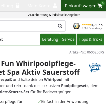
0
tellung
Mein Konto
Einkaufswagen
llung
Mein Konto
Einkaufswagen
Fachberatung & individuelle Angebote
4,71
/ 5
Produkt suchen
6.886 Bewertungen
lt
Beratung
Service
Tipps & Tricks
Artikel-Nr.:
0600250PS
Fun Whirlpoolpflege-
et Spa Aktiv Sauerstoff
despaß
und halte deinen
Whirlpool
mit
er und rein - dank des exklusiven
Poolpflegesets
, dem
ett-Starter-Set
für Ihr Badevergnügen!
serpflege für
Einfach in der Anwendung