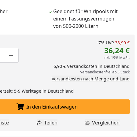
cher
Geeignet für Whirlpools mit
einem Fassungsvermögen
von 500-2000 Litern
-7%
UVP
38,99 €
36,24 €
inkl. 19% MwSt.
ge um eins verringern
duktmenge manuell eingeben
Produktmenge um eins erhöhen
6,90 € Versandkosten in Deutschland
Versandkostenfrei ab 3 Stück
Versandkosten nach Menge und Land
eferzeit: 5-9 Werktage in Deutschland
nzufügen
In den Einkaufswagen
In den Einkaufswagen legen
iste
Teilen
Vergleichen
dukt zur Wunschliste hinzufügen
Teilen
Produkt Vergle