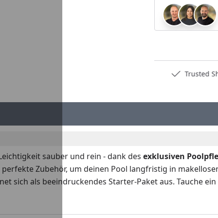
Deutschlands bester Händler
Trusted S
Leichtigkeit sauber und rein - dank des
exklusiven
Poolpfl
 perfekte Zubehör, um deinen Pool langfristig in makelloser
chnet sich als beeindruckendes Starter-Paket aus. Tauche ein