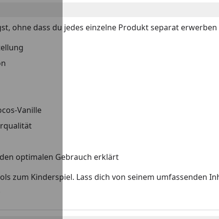
gst, ohne dass du jedes einzelne Produkt separat erwerben 
tellung
on
cos-Vanille
rqualität
tt den optimalen Gebrauch erklärt
ools zum Kinderspiel. Lass dich von seinem umfassenden In
!