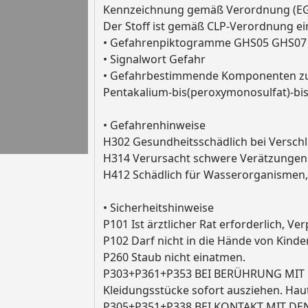
Kennzeichnung gemäß Verordnung (EG)
Der Stoff ist gemäß CLP-Verordnung ei
• Gefahrenpiktogramme GHS05 GHS07
• Signalwort Gefahr
• Gefahrbestimmende Komponenten zur
Pentakalium-bis(peroxymonosulfat)-bis(
• Gefahrenhinweise
H302 Gesundheitsschädlich bei Versch
H314 Verursacht schwere Verätzungen
H412 Schädlich für Wasserorganismen, 
• Sicherheitshinweise
P101 Ist ärztlicher Rat erforderlich, V
P102 Darf nicht in die Hände von Kinde
P260 Staub nicht einatmen.
P303+P361+P353 BEI BERÜHRUNG MIT DE
Kleidungsstücke sofort ausziehen. Hau
P305+P351+P338 BEI KONTAKT MIT DEN