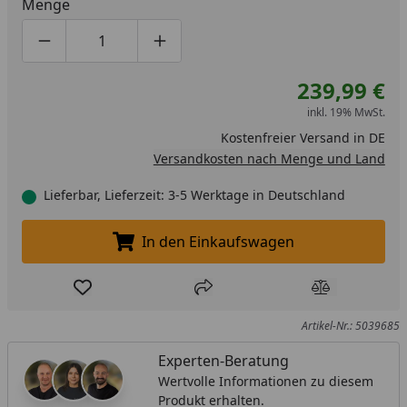
Menge
Produktmenge um eins verringern
Produktmenge manuell eingeben
Produktmenge um eins erhöhen
239,99 €
inkl. 19% MwSt.
Kostenfreier Versand in DE
Versandkosten nach Menge und Land
Lieferbar, Lieferzeit: 3-5 Werktage in Deutschland
In den Einkaufswagen
In den Einkaufswagen legen
Produkt zur Wunschliste hinzufügen
Teilen
Produkt Ver
Artikel-Nr.: 5039685
Experten-Beratung
Wertvolle Informationen zu diesem
Produkt erhalten.