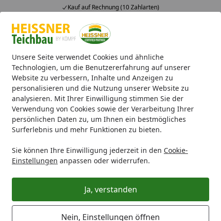
Kauf auf Rechnung (10 Zahlarten)
Alle Produkte
Mein Konto
Wunschl
Ein
4,71
/ 5
Suchen
Unsere Seite verwendet Cookies und ähnliche
Technologien, um die Benutzererfahrung auf unserer
Website zu verbessern, Inhalte und Anzeigen zu
Poolwelt
Zubehör & Technik
Solarduschen
Summer Fun
Startseite
personalisieren und die Nutzung unserer Website zu
Summer Fun Solardusche in
analysieren. Mit Ihrer Einwilligung stimmen Sie der
Verwendung von Cookies sowie der Verarbeitung Ihrer
elegantem Designin blau, 25L
persönlichen Daten zu, um Ihnen ein bestmögliches
großes Volumen
Surferlebnis und mehr Funktionen zu bieten.
Sie können Ihre Einwilligung jederzeit in den
Cookie-
Einstellungen
anpassen oder widerrufen.
Ja, verstanden
Nein, Einstellungen öffnen