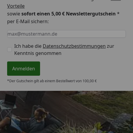
Vorteile
sowie
sofort einen 5,00 € Newslettergutschein
*
per E-Mail sichern:
Keine Eingabe erforderlich
Eingabe erforderlich
E-Mail *
Ich habe die
Datenschutzbestimmungen
zur
Kenntnis genommen
Anmelden
*Der Gutschein gilt ab einem Bestellwert von 100,00 €
Trusted Shops
4,71
/ 5