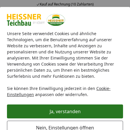
Kauf auf Rechnung (10 Zahlarten)
Alle Produkte
Mein Konto
Wunschl
Ein
4,71
/ 5
Suchen
Unsere Seite verwendet Cookies und ähnliche
Technologien, um die Benutzererfahrung auf unserer
Website zu verbessern, Inhalte und Anzeigen zu
Poolwelt
Zubehör & Technik
Zubehör für Pooltechnik
S
Startseite
personalisieren und die Nutzung unserer Website zu
Summer Fun Schlauchtülle m.
analysieren. Mit Ihrer Einwilligung stimmen Sie der
Verwendung von Cookies sowie der Verarbeitung Ihrer
Gewinde
persönlichen Daten zu, um Ihnen ein bestmögliches
Surferlebnis und mehr Funktionen zu bieten.
Sie können Ihre Einwilligung jederzeit in den
Cookie-
Einstellungen
anpassen oder widerrufen.
Ja, verstanden
Nein, Einstellungen öffnen