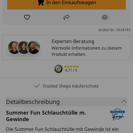
In den Einkaufswagen
In den Einkaufswagen legen
Produkt zur Wunschliste hinzufügen
Teilen
Produkt Ver
Artikel-Nr.: 5038183
Experten-Beratung
Wertvolle Informationen zu diesem
Produkt erhalten.
4,71
/ 5
Trusted Shops Käuferschutz
Detailbeschreibung
Summer Fun Schlauchtülle m.
Gewinde
Die Summer Fun Schlauchtülle mit Gewinde ist ein