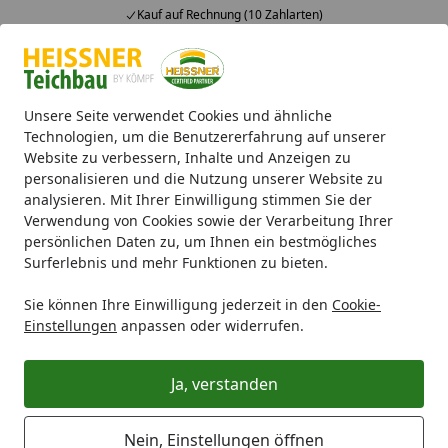
Kauf auf Rechnung (10 Zahlarten)
Alle Produkte
Mein Konto
Wunschl
Ein
4,71
/ 5
Suchen
Unsere Seite verwendet Cookies und ähnliche
Technologien, um die Benutzererfahrung auf unserer
Website zu verbessern, Inhalte und Anzeigen zu
Poolwelt
Zubehör & Technik
Leitern
Summer Fun Pool S
Startseite
personalisieren und die Nutzung unserer Website zu
Summer Fun Pool Sicherheitsleiter
analysieren. Mit Ihrer Einwilligung stimmen Sie der
Verwendung von Cookies sowie der Verarbeitung Ihrer
Stahlleiter 42"/1.07m
persönlichen Daten zu, um Ihnen ein bestmögliches
Surferlebnis und mehr Funktionen zu bieten.
Sie können Ihre Einwilligung jederzeit in den
Cookie-
Einstellungen
anpassen oder widerrufen.
Ja, verstanden
Nein, Einstellungen öffnen