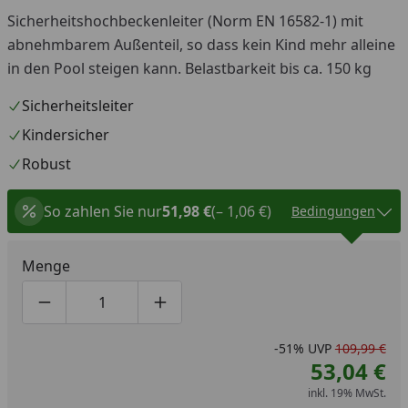
Sicherheitshochbeckenleiter (Norm EN 16582-1) mit
abnehmbarem Außenteil, so dass kein Kind mehr alleine
in den Pool steigen kann. Belastbarkeit bis ca. 150 kg
Sicherheitsleiter
Kindersicher
Robust
So zahlen Sie nur
51,98 €
(– 1,06 €)
Bedingungen
Menge
Produktmenge um eins verringern
Produktmenge manuell eingeben
Produktmenge um eins erhöhen
-51%
UVP
109,99 €
53,04 €
inkl. 19% MwSt.