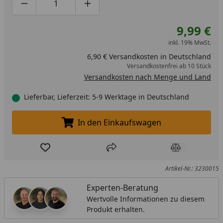
Produktmenge um eins verringern
Produktmenge manuell eingeben
Produktmenge um eins erhöhen
9,99 €
inkl. 19% MwSt.
6,90 € Versandkosten in Deutschland
Versandkostenfrei ab 10 Stück
Versandkosten nach Menge und Land
Lieferbar, Lieferzeit: 5-9 Werktage in Deutschland
In den Einkaufswagen
In den Einkaufswagen legen
Produkt zur Wunschliste hinzufügen
Teilen
Produkt Ver
Artikel-Nr.: 3230015
Experten-Beratung
Wertvolle Informationen zu diesem
Produkt erhalten.