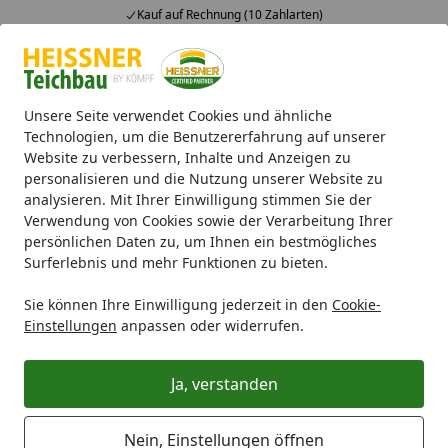
Kauf auf Rechnung (10 Zahlarten)
Alle Produkte
Mein Konto
Wunschl
Ein
4,71
/ 5
Suchen
Unsere Seite verwendet Cookies und ähnliche
Technologien, um die Benutzererfahrung auf unserer
Website zu verbessern, Inhalte und Anzeigen zu
Ersatzteile
Heissner Pumpensockel für HFP7000-00 (ET12-
Startseite
personalisieren und die Nutzung unserer Website zu
Heissner Pumpensockel für
analysieren. Mit Ihrer Einwilligung stimmen Sie der
Verwendung von Cookies sowie der Verarbeitung Ihrer
HFP7000-00 (ET12-P70EG)
persönlichen Daten zu, um Ihnen ein bestmögliches
Surferlebnis und mehr Funktionen zu bieten.
Sie können Ihre Einwilligung jederzeit in den
Cookie-
Einstellungen
anpassen oder widerrufen.
Ja, verstanden
Nein, Einstellungen öffnen