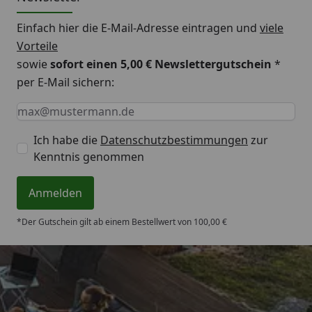
Einfach hier die E-Mail-Adresse eintragen und
viele
Vorteile
sowie
sofort einen 5,00 € Newslettergutschein
*
per E-Mail sichern:
Keine Eingabe erforderlich
Eingabe erforderlich
E-Mail *
Ich habe die
Datenschutzbestimmungen
zur
Kenntnis genommen
Anmelden
*Der Gutschein gilt ab einem Bestellwert von 100,00 €
Trusted Shops