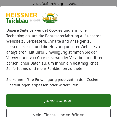
Kauf auf Rechnung (10 Zahlarten)
Alle Produkte
Mein Konto
Wunschl
Ein
4,71
/ 5
Suchen
Unsere Seite verwendet Cookies und ähnliche
Technologien, um die Benutzererfahrung auf unserer
Website zu verbessern, Inhalte und Anzeigen zu
Ersatzteile
Teichpumpe
Heissner Flügelrad (ZP3001-00)
Startseite
personalisieren und die Nutzung unserer Website zu
Heissner Flügelrad (ZP3001-00)
analysieren. Mit Ihrer Einwilligung stimmen Sie der
Verwendung von Cookies sowie der Verarbeitung Ihrer
persönlichen Daten zu, um Ihnen ein bestmögliches
Surferlebnis und mehr Funktionen zu bieten.
Sie können Ihre Einwilligung jederzeit in den
Cookie-
Einstellungen
anpassen oder widerrufen.
Ja, verstanden
Nein, Einstellungen öffnen