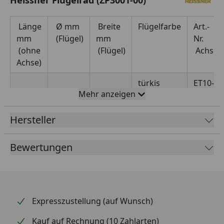
Länge
Ø mm
Breite
Flügelfarbe
Art.-
mm
(Flügel)
mm
Nr.
(ohne
(Flügel)
Achse
Achse)
türkis
ET10-
Mehr anzeigen
P311N
7,25
Hersteller
76,00
45,80
Bewertungen
Expresszustellung (auf Wunsch)
Kauf auf Rechnung (10 Zahlarten)