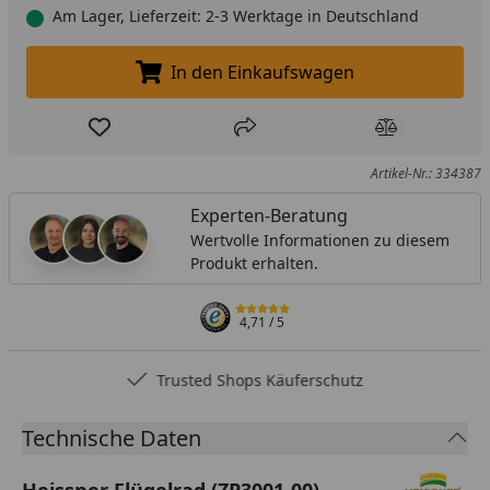
Am Lager, Lieferzeit: 2-3 Werktage in Deutschland
In den Einkaufswagen
In den Einkaufswagen legen
Produkt zur Wunschliste hinzufügen
Teilen
Produkt Ver
Artikel-Nr.: 334387
Experten-Beratung
Wertvolle Informationen zu diesem
Produkt erhalten.
4,71
/ 5
Trusted Shops Käuferschutz
Technische Daten
Heissner Flügelrad (ZP3001-00)