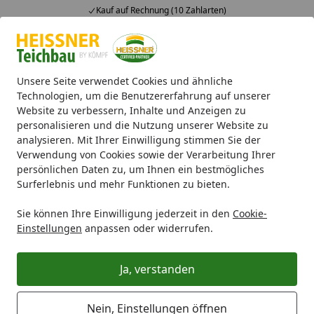
Kauf auf Rechnung (10 Zahlarten)
Alle Produkte
Mein Konto
Wunschl
Ein
4,71
/ 5
Suchen
Unsere Seite verwendet Cookies und ähnliche
Technologien, um die Benutzererfahrung auf unserer
Website zu verbessern, Inhalte und Anzeigen zu
Ersatzteile
Teichpumpe
Heissner Dichtung P15100E, P20
Startseite
personalisieren und die Nutzung unserer Website zu
Heissner Dichtung P15100E,
analysieren. Mit Ihrer Einwilligung stimmen Sie der
Verwendung von Cookies sowie der Verarbeitung Ihrer
P20100E (ET10-P15EA)
persönlichen Daten zu, um Ihnen ein bestmögliches
Surferlebnis und mehr Funktionen zu bieten.
Sie können Ihre Einwilligung jederzeit in den
Cookie-
Einstellungen
anpassen oder widerrufen.
Ja, verstanden
Nein, Einstellungen öffnen