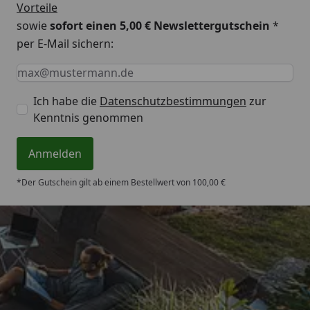
Vorteile
sowie
sofort einen 5,00 € Newslettergutschein
*
per E-Mail sichern:
Keine Eingabe erforderlich
Eingabe erforderlich
E-Mail *
Ich habe die
Datenschutzbestimmungen
zur
Kenntnis genommen
Anmelden
*Der Gutschein gilt ab einem Bestellwert von 100,00 €
Trusted Shops
4,71
/ 5