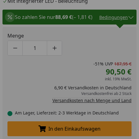
Mit integrierter LED - Beleuchtung
So zahlen Sie nur
88,69 €
(– 1,81 €)
Bedingungen
Menge
Produktmenge um eins verringern
Produktmenge manuell eingeben
Produktmenge um eins erhöhen
-51%
UVP
187,95 €
90,50 €
inkl. 19% MwSt.
6,90 € Versandkosten in Deutschland
Versandkostenfrei ab 2 Stück
Versandkosten nach Menge und Land
Am Lager, Lieferzeit: 2-3 Werktage in Deutschland
In den Einkaufswagen
In den Einkaufswagen legen