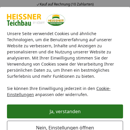
Kauf auf Rechnung (10 Zahlarten)
Alle Produkte
Mein Konto
Wunschl
Ein
4,71
/ 5
Suchen
Unsere Seite verwendet Cookies und ähnliche
Technologien, um die Benutzererfahrung auf unserer
Website zu verbessern, Inhalte und Anzeigen zu
Aktionen
Sale %
Heissner Zinc-Combi "Amphore" (01686
Startseite
personalisieren und die Nutzung unserer Website zu
Heissner Zinc-Combi "Amphore"
analysieren. Mit Ihrer Einwilligung stimmen Sie der
Verwendung von Cookies sowie der Verarbeitung Ihrer
(016867-00)
persönlichen Daten zu, um Ihnen ein bestmögliches
Surferlebnis und mehr Funktionen zu bieten.
Sie können Ihre Einwilligung jederzeit in den
Cookie-
Einstellungen
anpassen oder widerrufen.
Ja, verstanden
Nein, Einstellungen öffnen