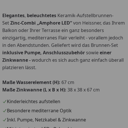
Elegantes
,
beleuchtetes
Keramik-Aufstellbrunnen-
Youtube-Video
Set
Zinc-Combi „Amphore LED“
von Heissner, das Ihrem
Balkon oder Ihrer Terrasse ein ganz besonders
einzigartig, mediterranes Flair verleiht - vorallem jedoch
in den Abendstunden. Geliefert wird das Brunnen-Set
inklusive Pumpe, Anschlusszubehör
sowie
einer
Zinkwanne -
wodurch es sich auch ganz einfach überall
platzieren lässt.
Maße Wasserelement (H):
67 cm
Maße Zinkwanne (L x B x H):
38 x 38 x 67 cm
Kinderleichtes aufstellen
Besondere mediterrane Optik
Inkl. Pumpe, Netzkabel & Zinkwanne