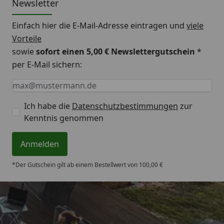
Newsletter
Einfach hier die E-Mail-Adresse eintragen und
viele
Vorteile
sowie
sofort einen 5,00 € Newslettergutschein
*
per E-Mail sichern:
Keine Eingabe erforderlich
Eingabe erforderlich
E-Mail *
Ich habe die
Datenschutzbestimmungen
zur
Kenntnis genommen
Anmelden
*Der Gutschein gilt ab einem Bestellwert von 100,00 €
Trusted Shops