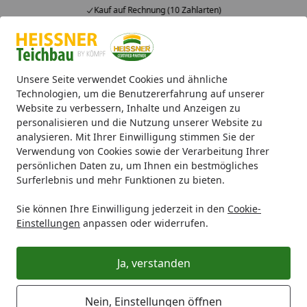
Kauf auf Rechnung (10 Zahlarten)
Alle Produkte
Mein Konto
Wunschl
Ein
4,71
/ 5
Suchen
Unsere Seite verwendet Cookies und ähnliche
Technologien, um die Benutzererfahrung auf unserer
Website zu verbessern, Inhalte und Anzeigen zu
Bestellung höher als Gutschein?
Startseite
personalisieren und die Nutzung unserer Website zu
analysieren. Mit Ihrer Einwilligung stimmen Sie der
Was ist, wenn der Bestellbetrag den
Verwendung von Cookies sowie der Verarbeitung Ihrer
Wert des Gutscheins übersteigt?
persönlichen Daten zu, um Ihnen ein bestmögliches
Surferlebnis und mehr Funktionen zu bieten.
Sollte der Bestellbetrag
höher sein als der Wert Ihres
Geschenkgutscheins
oder Rabattcodes, so stehen
Sie können Ihre Einwilligung jederzeit in den
Cookie-
Ihnen für die Bezahlung des Restbetrages unsere
viel­
Einstellungen
anpassen oder widerrufen.
zäh­ligen Zahlungsarten
zur Verfügung. Sollte Ihr
Gutschein ausreichen, um den Bestellbetrag
Ja, verstanden
abzudecken, so werden Sie nicht erneut nach einer
Zahlungsart gefragt.
Nein, Einstellungen öffnen